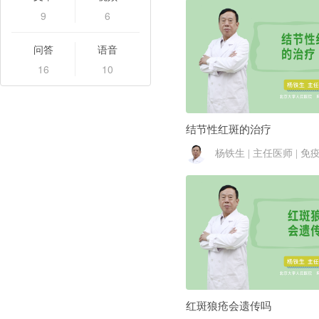
9
6
问答
语音
16
10
结节性红斑的治疗
杨铁生 | 主任医师 | 免
红斑狼疮会遗传吗