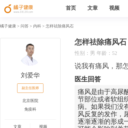
首页
文章
视频
橘子健康
问答
内科
怎样祛除痛风石
>
>
>
怎样祛除痛风石
性别：男 年龄：52
说我有痛风，那
刘爱华
医生回答
副主任医师
痛风是由于高尿
节部位或者软组
北京医院
病。如果我们没
免疫科
风反复的发作，
逐渐逐渐的形成
文章
视频