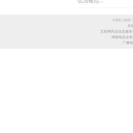
么当规范...
©2012-2026 
京I
互联网药品信息服务资格
增值电信业务经
广播电