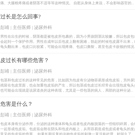
痛、大腿根疼痛或者阴茎不适等等这种情况。 自慰从身体上来说，不会影响器官的...
过长是怎么回事?
彭靖 | 主任医师 | 泌尿外科
男性在出生的时候，阴茎都是被包皮所包裹的，因为小男孩阴茎比较嫩，所以包皮包
会起到一个保护作用。男性在成年以后包皮上翻有困难，勃起的时候包皮露不出来，
龟头翻出来，包皮口比较紧，可能会出现疼痛、包皮口撕裂，甚至包皮卡嵌顿的情况..
包皮过长有哪些危害？
彭靖 | 主任医师 | 泌尿外科
包茎和包皮过长的这种常见的危害，比如因为包皮有分泌物容易形成包皮垢，另外尿
残留在包皮里面，也会加重包皮垢的产生，所以包茎或包皮过长经常会出现包皮龟头
也可能会出现就是说尿道炎的这种表现，尤其是一些包茎的病人，局部的这种分泌...
的危害是什么？
彭靖 | 主任医师 | 泌尿外科
包皮本身有分泌作用，分泌的这种液体和龟头或者包皮内板脱落的一些组织碎屑，会
一起形成包皮垢。包皮垢会附在阴头和包皮内板上，从而容易造成包皮或者龟头的发
常见的包皮垢的危害。 如果长期反复的这种包皮垢的刺激一直没有处理，时间久了...