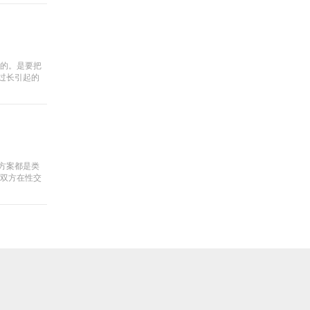
术的。是要把
过长引起的
方案都是类
妻双方在性交