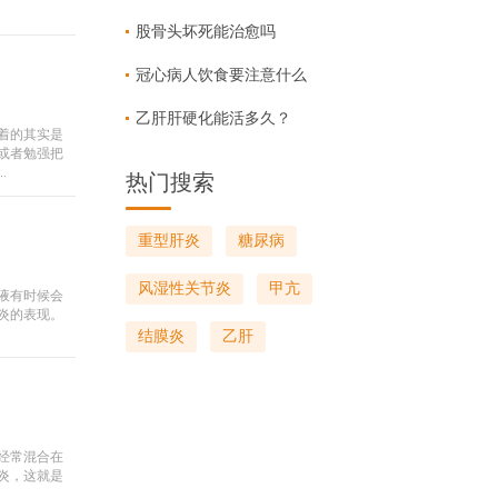
股骨头坏死能治愈吗
冠心病人饮食要注意什么
乙肝肝硬化能活多久？
着的其实是
或者勉强把
.
热门搜索
重型肝炎
糖尿病
风湿性关节炎
甲亢
液有时候会
炎的表现。
结膜炎
乙肝
经常混合在
炎，这就是