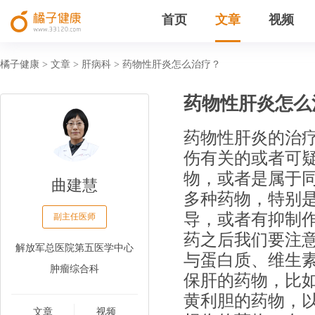
首页
文章
视频
橘子健康
文章
肝病科
药物性肝炎怎么治疗？
>
>
>
药物性肝炎怎么
药物性肝炎的治
伤有关的或者可
物，或者是属于同
曲建慧
多种药物，特别
导，或者有抑制
副主任医师
药之后我们要注
解放军总医院第五医学中心
与蛋白质、维生素
肿瘤综合科
保肝的药物，比
黄利胆的药物，
文章
视频