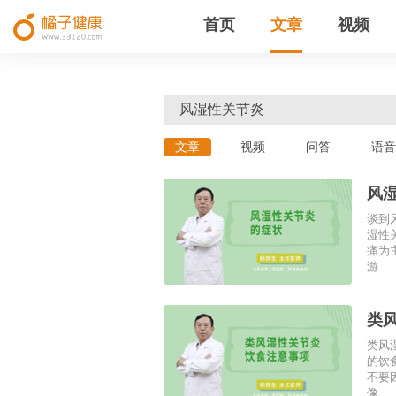
首页
文章
视频
文章
视频
问答
语音
风
谈到
湿性
痛为
游...
类
类风
的饮
不要
像...