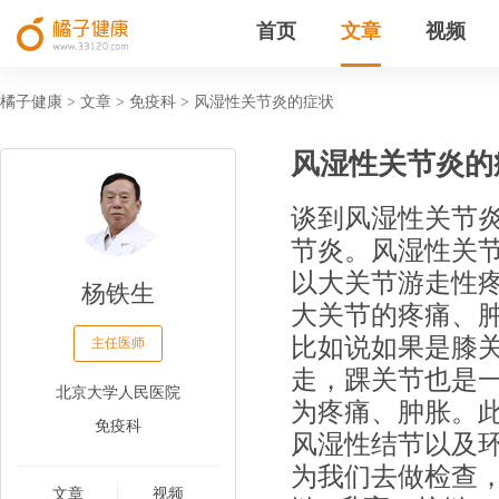
首页
文章
视频
橘子健康
文章
免疫科
风湿性关节炎的症状
>
>
>
风湿性关节炎的
谈到风湿性关节
节炎。风湿性关
以大关节游走性
杨铁生
大关节的疼痛、
比如说如果是膝
主任医师
走，踝关节也是
北京大学人民医院
为疼痛、肿胀。
免疫科
风湿性结节以及
为我们去做检查
文章
视频