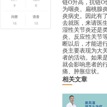
链O升高，抗链O
9
6
为咽炎、扁桃腺
炎病史。因此有
问答
语音
去就医，来请医
16
10
湿性关节炎还是
炎、反应性关节
断以后，才能进行
炎主要表现为大
者的活动。如果
就会影响患者的
痛、肿胀症状。
相关文章