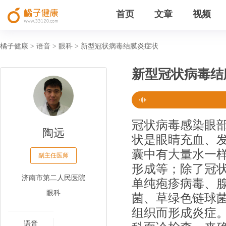
首页
文章
视频
橘子健康
语音
眼科
新型冠状病毒结膜炎症状
>
>
>
新型冠状病毒结
冠状病毒感染眼
陶远
状是眼睛充血、
囊中有大量水一
副主任医师
形成等；除了冠
济南市第二人民医院
单纯疱疹病毒、
眼科
菌、草绿色链球
组织而形成炎症
语音