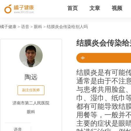
首页
文章
视频
橘子健康
语音
眼科
结膜炎会传染给别人吗
>
>
>
结膜炎会传染给
结膜炎是有可能
陶远
通常是由于不注
与患者共用脸盆
副主任医师
巾、湿巾、纸巾
济南市第二人民医院
都有可能导致结
眼科
用餐等，一般并
主要的症状是眼
语音