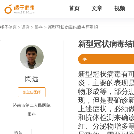
首页
文章
视频
橘子健康
语音
眼科
新型冠状病毒结膜炎严重吗
>
>
>
新型冠状病毒结
新型冠状病毒有
陶远
炎，主要的表现
物形成等，部分
副主任医师
现，但是要确诊
济南市第二人民医院
上述症状，必须
眼科
和抗体检测来确
红、分泌物增多
语音