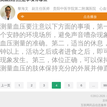
黎海文
副主任医师
贵阳中医学院第二附属医院
心血
点击播放
测量血压要注意以下方面的事项，第
个安静的环境场所，避免声音嘈杂现
血压测量的准确。第二，适当的休息，
钟以上，活动之后或者进食之后，即
现象发生。第三，体位正确，可以保
测量血压的肢体保持充分的外展并伸直
上一页
1
2
3
4
5
6
...
99
©2012-2026 
京I
互联网药品信息服务资格