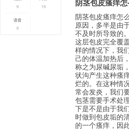
阴茎包皮瘙痒怎
9
19
阴茎包皮瘙痒怎
语音
原因，多半是由
9
不及时所导致的
这层包皮完全覆
样的情况下，我
己的体温加热后
称之为尿碱尿垢
状沟产生这种瘙
烂的。在这种情
常会发炎，我们
包茎需要手术处理
下是不是由于我
时做到包皮垢的
的一个瘙痒，因