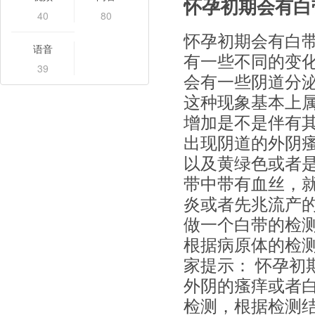
怀孕初期会有白
40
80
怀孕初期会有白
语音
有一些不同的变
39
会有一些阴道分
这种现象基本上
增加是不是伴有
出现阴道的外阴
以及黄绿色或者
带中带有血丝，
炎或者先兆流产
做一个白带的检
根据病原体的检测
家提示： 怀孕初
外阴的瘙痒或者
检测，根据检测