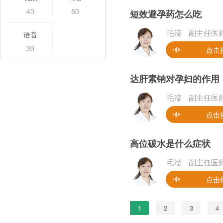
40
80
短效避孕药怎么吃
语音
毛滢
副主任医
39
点击
达肝素钠对孕妇的作用
毛滢
副主任医
点击
高位破水是什么症状
毛滢
副主任医
点击
1
2
3
4