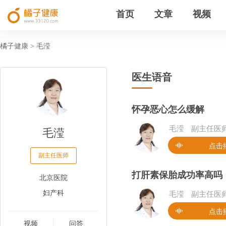
首页
文章
视频
橘子健康
毛滢
>
医生语音
怀孕恶心怎么缓解
毛滢
毛滢
副主任医
点击
副主任医师
打肝素保胎成功率高吗
北京医院
妇产科
毛滢
副主任医
点击
视频
问答