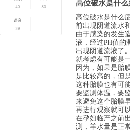
高位破水是什么
40
80
高位破水是什么
语音
前出现阴道流水
39
由于感染的发生
液，经过PH值的
出现阴道流液了
就考虑有可能是
因为，如果是胎
是比较高的，但
这种胎膜也有可
要监测体温，要
来避免这个胎膜
再进行观察就可以
在孕妇临产之前
测，羊水量是正