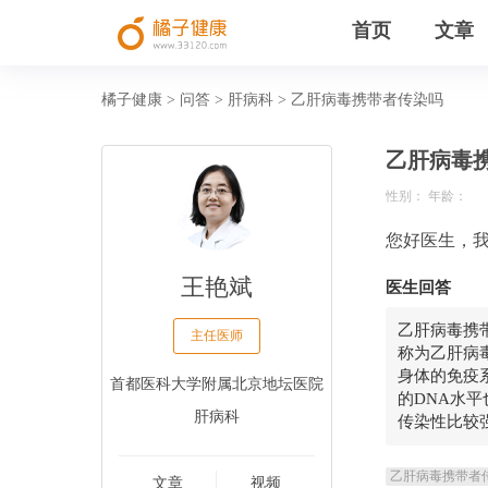
首页
文章
橘子健康
问答
肝病科
乙肝病毒携带者传染吗
>
>
>
乙肝病毒
性别： 年龄：
您好医生，
王艳斌
医生回答
乙肝病毒携
主任医师
称为乙肝病
身体的免疫
首都医科大学附属北京地坛医院
的DNA水
肝病科
传染性比较
乙肝病毒携带者
文章
视频