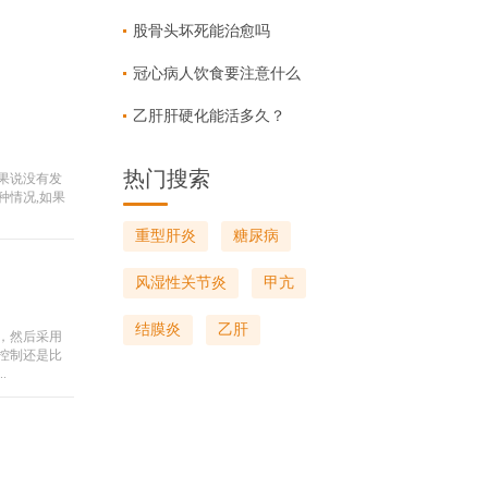
股骨头坏死能治愈吗
冠心病人饮食要注意什么
乙肝肝硬化能活多久？
热门搜索
果说没有发
种情况,如果
重型肝炎
糖尿病
风湿性关节炎
甲亢
结膜炎
乙肝
，然后采用
控制还是比
.