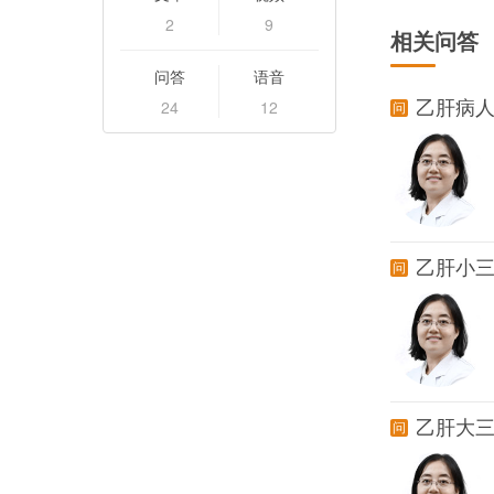
2
9
相关问答
问答
语音
24
12
乙肝病
乙肝小
乙肝大