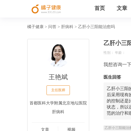
首页
文章
橘子健康
问答
肝病科
乙肝小三阳能治愈吗
>
>
>
乙肝小三
性别： 年龄：
我想咨询一
王艳斌
医生回答
乙肝小三阳
主任医师
后采用现有
的控制还是
首都医科大学附属北京地坛医院
状态，所以
肝病科
范的治疗和
乙肝小三阳能治
文章
视频