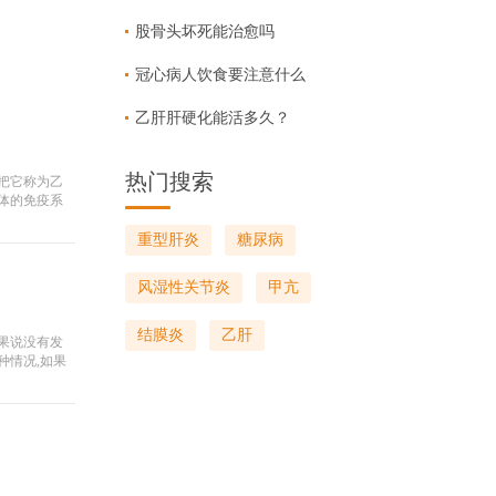
股骨头坏死能治愈吗
冠心病人饮食要注意什么
乙肝肝硬化能活多久？
热门搜索
把它称为乙
体的免疫系
重型肝炎
糖尿病
风湿性关节炎
甲亢
结膜炎
乙肝
果说没有发
种情况,如果