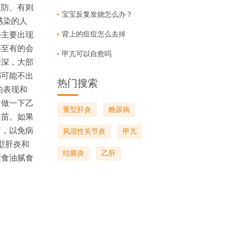
预防、有则
宝宝反复发烧怎么办？
感染的人
背上的痘痘怎么去掉
外主要出现
甚至有的会
甲亢可以自愈吗
加深，大部
都可能不出
热门搜索
的表现和
，做一下乙
重型肝炎
糖尿病
疫苗。如果
疗，以免病
风湿性关节炎
甲亢
型肝炎和
结膜炎
乙肝
厌食油腻食