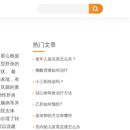
热门文章
。那么根据
老年人血压高怎么办？
乙型肝炎的
腰酸背痛如何治疗
状。 最
的表现，有
小三阳传染吗？
、巩膜的黄
冠心病有效治疗方法
动性肝炎
性脑病等并
乙肝如何预防?
医院去体
促排卵的方法有哪些
的出现了转
宫内胎儿发育迟缓怎么办
所以说建