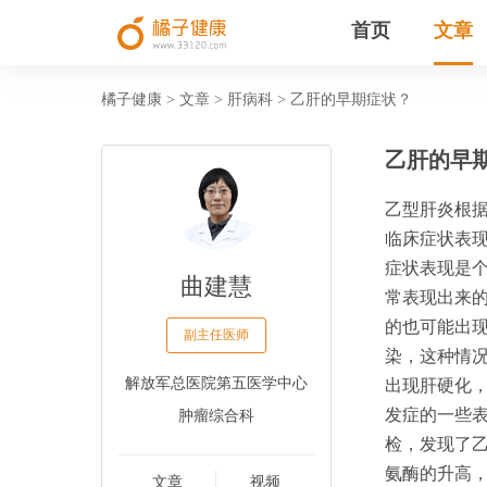
首页
文章
橘子健康
文章
肝病科
乙肝的早期症状？
>
>
>
乙肝的早
乙型肝炎根
临床症状表
症状表现是
曲建慧
常表现出来
的也可能出
副主任医师
染，这种情
解放军总医院第五医学中心
出现肝硬化
肿瘤综合科
发症的一些
检，发现了
氨酶的升高
文章
视频