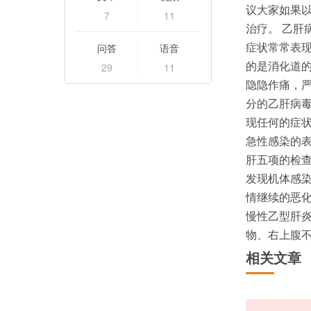
议大家如果
7
11
治疗。 乙
问答
语音
症状常常表
29
11
的是消化道
隐隐作痛，
分的乙肝病
现任何的症
急性感染的
肝五项的检
发现机体感
情继续的恶化
慢性乙型肝
物、右上腹
相关文章