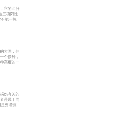
，它的乙肝
这三项阳性
实不能一概
的大国，但
一个接种，
种高度的一
损伤有关的
者是属于同
别是要谨慎