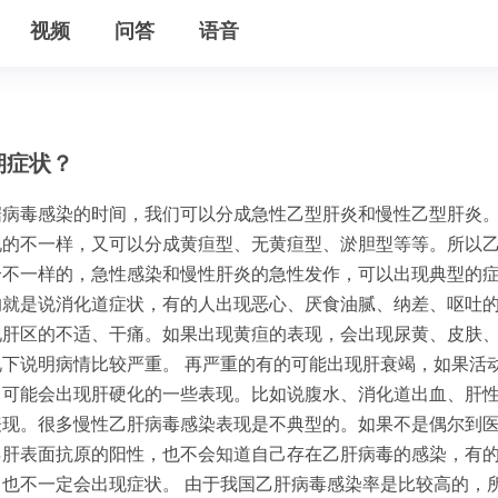
视频
问答
语音
期症状？
据病毒感染的时间，我们可以分成急性乙型肝炎和慢性乙型肝炎
现的不一样，又可以分成黄疸型、无黄疸型、淤胆型等等。所以
个不一样的，急性感染和慢性肝炎的急性发作，可以出现典型的症
的就是说消化道症状，有的人出现恶心、厌食油腻、纳差、呕吐
现肝区的不适、干痛。如果出现黄疸的表现，会出现尿黄、皮肤
况下说明病情比较严重。 再严重的有的可能出现肝衰竭，如果活
，可能会出现肝硬化的一些表现。比如说腹水、消化道出血、肝
表现。很多慢性乙肝病毒感染表现是不典型的。如果不是偶尔到
乙肝表面抗原的阳性，也不会知道自己存在乙肝病毒的感染，有
，也不一定会出现症状。 由于我国乙肝病毒感染率是比较高的，