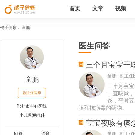
首页
文章
视频
橘子健康
童鹏
>
医生问答
三个月宝宝干
童鹏 | 副主任
童鹏
三个月宝宝
一直咳嗽，
副主任医师
炎，平时要
鄂州市中心医院
咳和抗病毒的药物。
小儿普通内科
宝宝夜咳有痰
问答
语音
童鹏 | 副主任