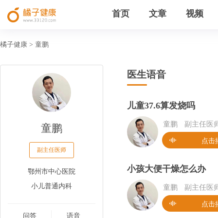
首页
文章
视频
橘子健康
童鹏
>
医生语音
儿童37.6算发烧吗
童鹏
童鹏
副主任医
点击
副主任医师
小孩大便干燥怎么办
鄂州市中心医院
小儿普通内科
童鹏
副主任医
点击
问答
语音