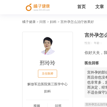
首页
文章
橘子健康
问答
妇科
宫外孕怎么治疗效果好
>
>
>
宫外孕怎
性别： 年龄：
你好大夫，
邢玲玲
医生回答
宫外孕的部
主任医师
而且你也没
也非常多，
解放军总医院第三医学中心
而决定，经
妇科
不适合保守
宫外孕怎么治疗
视频
问答