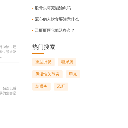
股骨头坏死能治愈吗
冠心病人饮食要注意什么
乙肝肝硬化能活多久？
热门搜索
是游泳，还
些，禁止吃
.
重型肝炎
糖尿病
风湿性关节炎
甲亢
结膜炎
乙肝
。黏连以后
孕的危害是
。