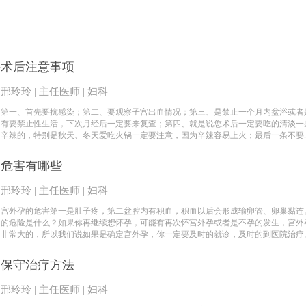
手术后注意事项
邢玲玲 | 主任医师 | 妇科
第一、首先要抗感染；第二、要观察子宫出血情况；第三、是禁止一个月内盆浴或者
有要禁止性生活，下次月经后一定要来复查；第四、就是说您术后一定要吃的清淡一
辛辣的，特别是秋天、冬天爱吃火锅一定要注意，因为辛辣容易上火；最后一条不要..
的危害有哪些
邢玲玲 | 主任医师 | 妇科
宫外孕的危害第一是肚子疼，第二盆腔内有积血，积血以后会形成输卵管、卵巢黏连
的危险是什么？如果你再继续想怀孕，可能有再次怀宫外孕或者是不孕的发生，宫外
非常大的，所以我们说如果是确定宫外孕，你一定要及时的就诊，及时的到医院治疗
的保守治疗方法
邢玲玲 | 主任医师 | 妇科