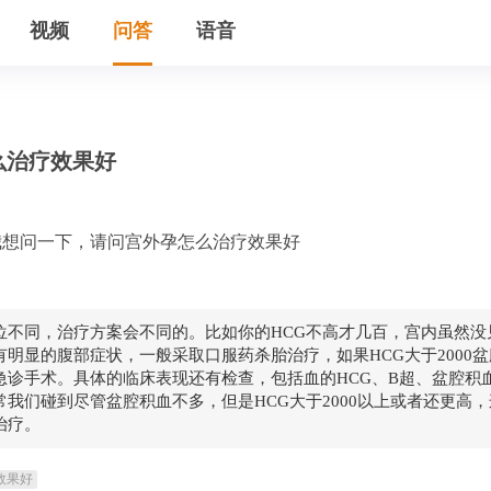
视频
问答
语音
么治疗效果好
我想问一下，请问宫外孕怎么治疗效果好
位不同，治疗方案会不同的。比如你的HCG不高才几百，宫内虽然没
有明显的腹部症状，一般采取口服药杀胎治疗，如果HCG大于2000
急诊手术。具体的临床表现还有检查，包括血的HCG、B超、盆腔积
常我们碰到尽管盆腔积血不多，但是HCG大于2000以上或者还更高
治疗。
效果好