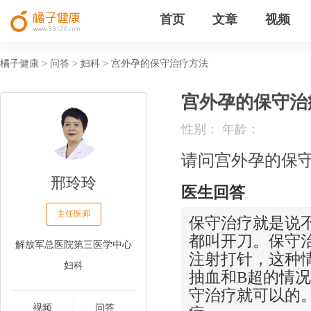
首页
文章
视频
橘子健康
问答
妇科
宫外孕的保守治疗方法
>
>
>
宫外孕的保守治
性别： 年龄：
请问宫外孕的保守
邢玲玲
医生回答
主任医师
保守治疗就是说
都叫开刀。保守
解放军总医院第三医学中心
注射打针，这种
妇科
抽血和B超的情
守治疗就可以的
视频
问答