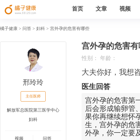
首页
文章
视频
橘子健康
问答
妇科
宫外孕的危害有哪些
>
>
>
宫外孕的危害有
性别： 年龄：
大夫你好，我想
邢玲玲
医生回答
主任医师
宫外孕的危害第
后会形成输卵管
解放军总医院第三医学中心
果你再继续想怀
妇科
生，宫外孕的危
外孕，你一定要
视频
问答