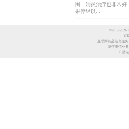
围，消炎治疗也非常好
果停经以...
©2012-2026 
京I
互联网药品信息服务资格
增值电信业务经
广播电