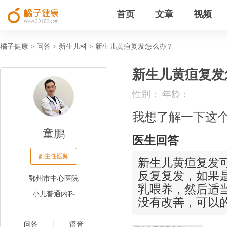
首页
文章
视频
橘子健康
问答
新生儿科
新生儿黄疸复发怎么办？
>
>
>
新生儿黄疸复发
性别： 年龄：
我想了解一下这
童鹏
医生回答
副主任医师
新生儿黄疸复发
反复复发，如果
鄂州市中心医院
乳喂养，然后适
小儿普通内科
没有改善，可以
问答
语音