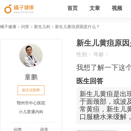
首页
文章
视频
橘子健康
问答
新生儿科
新生儿黄疸原因是什么？
>
>
>
新生儿黄疸原因
性别： 年龄：
我想了解一下这
童鹏
医生回答
副主任医师
新生儿黄疸是出
于面颈部，或波及
鄂州市中心医院
常黄疸，新生儿
小儿普通内科
口服糖水来缓解
问答
语音